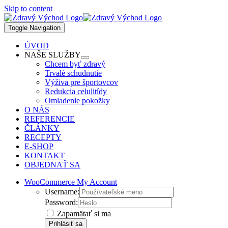
Skip to content
Toggle Navigation
ÚVOD
NAŠE SLUŽBY
Chcem byť zdravý
Trvalé schudnutie
Výživa pre športovcov
Redukcia celulitídy
Omladenie pokožky
O NÁS
REFERENCIE
ČLÁNKY
RECEPTY
E-SHOP
KONTAKT
OBJEDNAŤ SA
WooCommerce My Account
Username:
Password:
Zapamätať si ma