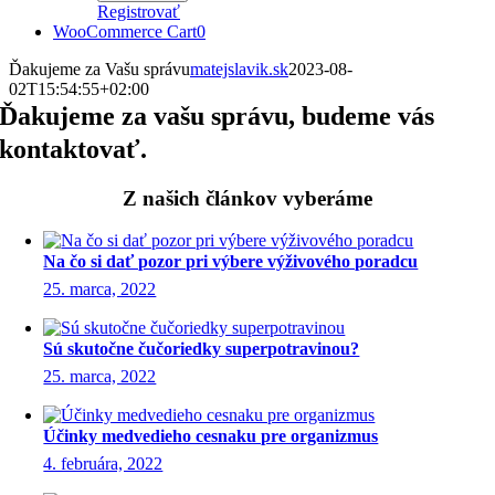
Registrovať
WooCommerce Cart
0
Ďakujeme za Vašu správu
matejslavik.sk
2023-08-
02T15:54:55+02:00
Ďakujeme za vašu správu, budeme vás
kontaktovať.
Z našich článkov vyberáme
Na čo si dať pozor pri výbere výživového poradcu
25. marca, 2022
Sú skutočne čučoriedky superpotravinou?
25. marca, 2022
Účinky medvedieho cesnaku pre organizmus
4. februára, 2022