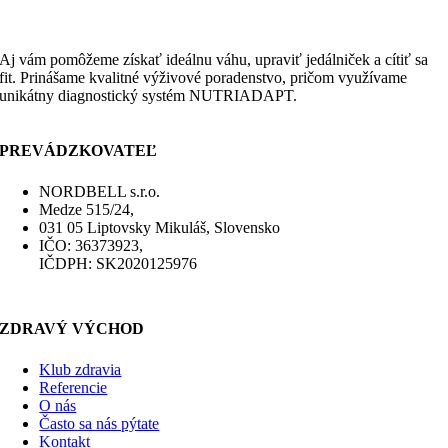
Aj vám pomôžeme získať ideálnu váhu, upraviť jedálniček a cítiť sa
fit. Prinášame kvalitné výživové poradenstvo, pričom využívame
unikátny diagnostický systém NUTRIADAPT.
PREVÁDZKOVATEĽ
NORDBELL s.r.o.
Medze 515/24,
031 05 Liptovsky Mikuláš, Slovensko
IČO: 36373923,
IČDPH: SK2020125976
ZDRAVÝ VÝCHOD
Klub zdravia
Referencie
O nás
Často sa nás pýtate
Kontakt