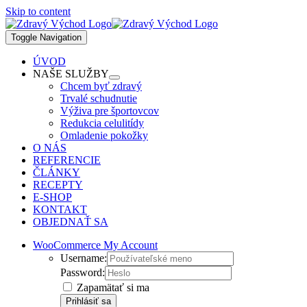
Skip to content
Toggle Navigation
ÚVOD
NAŠE SLUŽBY
Chcem byť zdravý
Trvalé schudnutie
Výživa pre športovcov
Redukcia celulitídy
Omladenie pokožky
O NÁS
REFERENCIE
ČLÁNKY
RECEPTY
E-SHOP
KONTAKT
OBJEDNAŤ SA
WooCommerce My Account
Username:
Password:
Zapamätať si ma