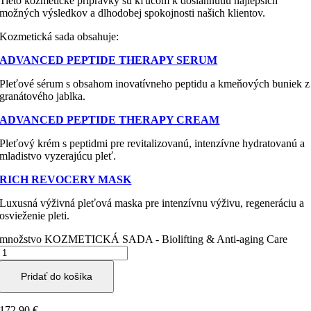
Tieto kozmetické prípravky sú kľúčom k dosiahnutiu najlepších
možných výsledkov a dlhodobej spokojnosti našich klientov.
Kozmetická sada obsahuje:
ADVANCED PEPTIDE THERAPY SERUM
Pleťové sérum s obsahom inovatívneho peptidu a kmeňových buniek z
granátového jablka.
ADVANCED PEPTIDE THERAPY CREAM
Pleťový krém s peptidmi pre revitalizovanú, intenzívne hydratovanú a
mladistvo vyzerajúcu pleť.
RICH REVOCERY MASK
Luxusná výživná pleťová maska ​​pre intenzívnu výživu, regeneráciu a
osvieženie pleti.
množstvo KOZMETICKÁ SADA - Biolifting & Anti-aging Care
Pridať do košíka
172,90
€