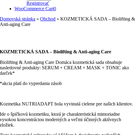
Registrovať
WooCommerce Cart
0
Domovská stránka
»
Obchod
»
KOZMETICKÁ SADA – Biolifting 
Anti-aging Care
KOZMETICKÁ SADA – Biolifting & Anti-aging Care
Biolifting & Anti-aging Care Domáca kozmetická sada obsahuje
nasledovné produkty: SERUM + CREAM + MASK + TONIC ako
darček*
*akcia platí do vypredania zásob
Kozmetika NUTRIADAPT bola vyvinutá cielene pre našich klientov.
Ide o špičkovú kozmetiku, ktorá je charakteristická mimoriadne
vysokou koncentráciou moderných a veľmi účinných aktívnych
zložiek.