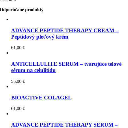
Odporúčané produkty
ADVANCE PEPTIDE THERAPY CREAM –
Peptidový pleťový krém
61,00
€
ANTICELLULITE SERUM – tvarujúce telové
sérum na celulitídu
55,00
€
BIOACTIVE COLAGEL
61,00
€
ADVANCE PEPTIDE THERAPY SERUM –