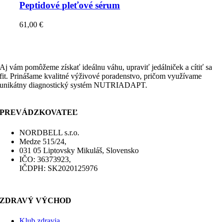
Peptidové pleťové sérum
61,00
€
Aj vám pomôžeme získať ideálnu váhu, upraviť jedálniček a cítiť sa
fit. Prinášame kvalitné výživové poradenstvo, pričom využívame
unikátny diagnostický systém NUTRIADAPT.
PREVÁDZKOVATEĽ
NORDBELL s.r.o.
Medze 515/24,
031 05 Liptovsky Mikuláš, Slovensko
IČO: 36373923,
IČDPH: SK2020125976
ZDRAVÝ VÝCHOD
Klub zdravia