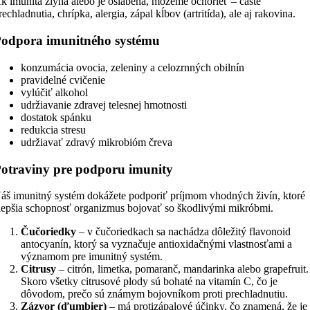
k imunita zlyhá alebo je oslabená, môžeme ochorieť – časté
rechladnutia, chrípka, alergia, zápal kĺbov (artritída), ale aj rakovina.
odpora imunitného systému
konzumácia ovocia, zeleniny a celozrnných obilnín
pravidelné cvičenie
vylúčiť alkohol
udržiavanie zdravej telesnej hmotnosti
dostatok spánku
redukcia stresu
udržiavať zdravý mikrobióm čreva
otraviny pre podporu imunity
áš imunitný systém dokážete podporiť príjmom vhodných živín, ktoré
lepšia schopnosť organizmus bojovať so škodlivými mikróbmi.
Čučoriedky
– v čučoriedkach sa nachádza dôležitý flavonoid
antocyanín, ktorý sa vyznačuje antioxidačnými vlastnosťami a
významom pre imunitný systém.
Citrusy
– citrón, limetka, pomaranč, mandarinka alebo grapefruit.
Skoro všetky citrusové plody sú bohaté na vitamín C, čo je
dôvodom, prečo sú známym bojovníkom proti prechladnutiu.
Zázvor (ďumbier)
– má protizápalové účinky, čo znamená, že je