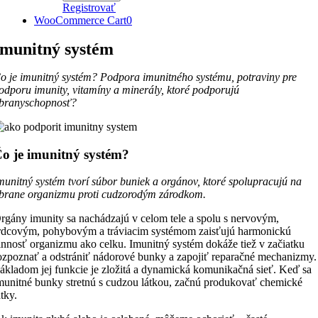
Registrovať
WooCommerce Cart
0
Imunitný systém
o je imunitný systém? Podpora imunitného systému, potraviny pre
odporu imunity, vitamíny a minerály, ktoré podporujú
branyschopnosť?
o je imunitný systém?
munitný systém tvorí súbor buniek a orgánov, ktoré spolupracujú na
brane organizmu proti cudzorodým zárodkom.
rgány imunity sa nachádzajú v celom tele a spolu s nervovým,
rdcovým, pohybovým a tráviacim systémom zaisťujú harmonickú
innosť organizmu ako celku. Imunitný systém dokáže tiež v začiatku
ozpoznať a odstrániť nádorové bunky a zapojiť reparačné mechanizmy.
ákladom jej funkcie je zložitá a dynamická komunikačná sieť. Keď sa
munitné bunky stretnú s cudzou látkou, začnú produkovať chemické
átky.