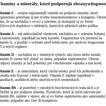
itamíny a minerály, ktoré podporujú obranyschopnos
itamín C
– zrejme najznámejší vitamín na podporu imunity, ktorý
rganizmus potrebuje aj pre tvorbu neurotransmiterov a kolagénu. Okre
oho, že sa nachádza v ovocí a zelenine, je dostupný aj vo forme
ýživových doplnkov v tabletách, šumivých tabletách alebo prášku.
itamín A
– má antioxidačné vlastnosti, nachádza sa v zelenine bohatej
a karotenoidy, napríklad na beta karotén. Organizmus ich premení na
itamín A, a použije v ochrane pred infekciami, pre správne fungovanie
čí a iných orgánov.
itamín D
– nachádza sa v mastných rybách, ako losos alebo tuniak,
itamín D vieme tiež získať zo slnka, prípadne suplementov. Okrem
odpory imunity je tiež potrebný pre vstrebávanie vápnika a rast kostí.
itamín E
– je antioxidant, ktorý chráni bunky pred ich poškodením a
omáha telu bojovať s infekciami. Vitamín E nájdete napríklad v
andliach, arašidoch alebo slnečnicových semienkach.
itamín B6
– je potrebný v mnohých biochemických reakciách a je
ôležitý aj pre podporu imunity. Pyridoxín, ktorý je iným názvom pre
itamín B6, nájdete v strave, ale aj vo forme suplementu ako samostatný
itamín, prípadne ako časť B-komplexu.