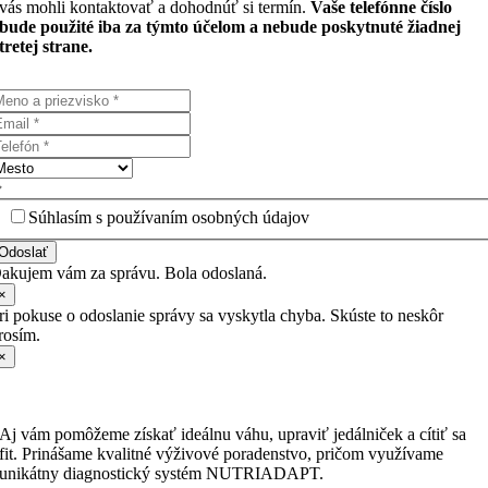
vás mohli kontaktovať a dohodnúť si termín.
Vaše telefónne číslo
bude použité iba za týmto účelom a nebude poskytnuté žiadnej
tretej strane.
Súhlasím s používaním osobných údajov
Odoslať
akujem vám za správu. Bola odoslaná.
×
ri pokuse o odoslanie správy sa vyskytla chyba. Skúste to neskôr
rosím.
×
Aj vám pomôžeme získať ideálnu váhu, upraviť jedálniček a cítiť sa
fit. Prinášame kvalitné výživové poradenstvo, pričom využívame
unikátny diagnostický systém NUTRIADAPT.