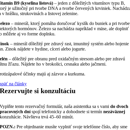
itamín B9 (kyselina listová)
– jeden z dôležitých vitamínov typu B,
torý je užitočný pri tvorbe DNA a tvorbe červených krviniek. Nachádz
a v hrášku, strukovinách a listovej zelenine.
elezo
– minerál, ktorý pomáha doručovať kyslík do buniek a pri tvorbe
iektorých hormónov. Železo sa nachádza napríklad v mäse, ale doplniť
o môžete aj vo forme doplnku.
inok
– minerál dôležitý pre zdravý rast, imunitný systém alebo hojenie
án. Zinok nájdete v hydine, cíceri alebo jogurte.
elén
– dôležitý pre obranu pred oxidačným stresom alebo pre zdravú
títnu žľazu. Nájdete ho v brokolici, cesnaku alebo jačmeni.
rotizápalové účinky majú aj zázvor a kurkuma.
späť na články
Rezervujte si konzultáciu
Vyplňte tento rezervačný formulár, naša asistentka sa s vami
do dvoch
pracovných dní
spojí telefonicky a dohodnete si termín
nezáväznej
konzultácie. Návšteva trvá 45–60 minút.
POZN.:
Pre objednanie musíte vyplniť svoje telefónne číslo, aby sme