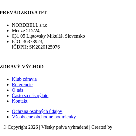
PREVÁDZKOVATEĽ
NORDBELL s.r.o.
Medze 515/24,
031 05 Liptovsky Mikuláš, Slovensko
IČO: 36373923,
IČDPH: SK2020125976
ZDRAVÝ VÝCHOD
Klub zdravia
Referencie
O nás
Často sa nás pýtate
Kontakt
Ochrana osobných údajov
Všeobecné obchodné podmienky
© Copyright 2026 | Všetky práva vyhradené | Created by
birdline.sk