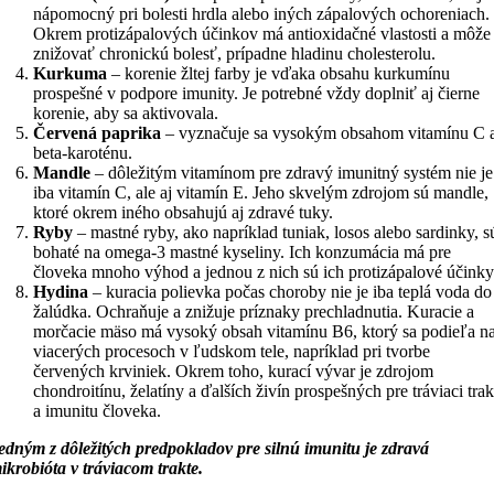
nápomocný pri bolesti hrdla alebo iných zápalových ochoreniach.
Okrem protizápalových účinkov má antioxidačné vlastosti a môže
znižovať chronickú bolesť, prípadne hladinu cholesterolu.
Kurkuma
– korenie žltej farby je vďaka obsahu kurkumínu
prospešné v podpore imunity. Je potrebné vždy doplniť aj čierne
korenie, aby sa aktivovala.
Červená paprika
– vyznačuje sa vysokým obsahom vitamínu C 
beta-karoténu.
Mandle
– dôležitým vitamínom pre zdravý imunitný systém nie je
iba vitamín C, ale aj vitamín E. Jeho skvelým zdrojom sú mandle,
ktoré okrem iného obsahujú aj zdravé tuky.
Ryby
– mastné ryby, ako napríklad tuniak, losos alebo sardinky, s
bohaté na omega-3 mastné kyseliny. Ich konzumácia má pre
človeka mnoho výhod a jednou z nich sú ich protizápalové účinky
Hydina
– kuracia polievka počas choroby nie je iba teplá voda do
žalúdka. Ochraňuje a znižuje príznaky prechladnutia. Kuracie a
morčacie mäso má vysoký obsah vitamínu B6, ktorý sa podieľa n
viacerých procesoch v ľudskom tele, napríklad pri tvorbe
červených krviniek. Okrem toho, kurací vývar je zdrojom
chondroitínu, želatíny a ďalších živín prospešných pre tráviaci trak
a imunitu človeka.
edným z dôležitých predpokladov pre silnú imunitu je zdravá
ikrobióta v tráviacom trakte.