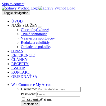
Skip to content
Toggle Navigation
ÚVOD
NAŠE SLUŽBY
Chcem byť zdravý
Trvalé schudnutie
Výživa pre športovcov
Redukcia celulitídy
Omladenie pokožky
O NÁS
REFERENCIE
ČLÁNKY
RECEPTY
E-SHOP
KONTAKT
OBJEDNAŤ SA
WooCommerce My Account
Username:
Password:
Zapamätať si ma