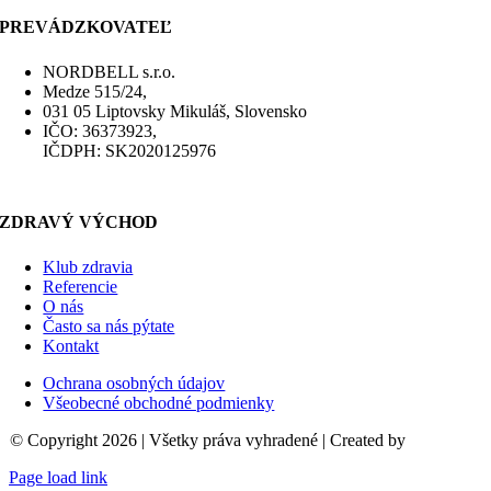
PREVÁDZKOVATEĽ
NORDBELL s.r.o.
Medze 515/24,
031 05 Liptovsky Mikuláš, Slovensko
IČO: 36373923,
IČDPH: SK2020125976
ZDRAVÝ VÝCHOD
Klub zdravia
Referencie
O nás
Často sa nás pýtate
Kontakt
Ochrana osobných údajov
Všeobecné obchodné podmienky
© Copyright 2026 | Všetky práva vyhradené | Created by
birdline.sk
Page load link