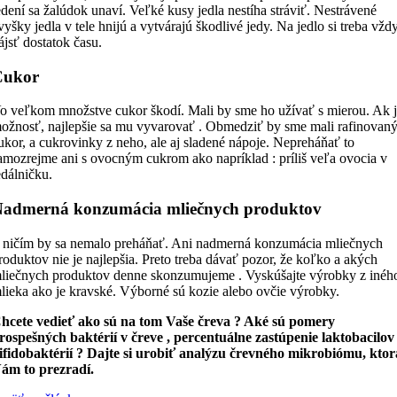
edení sa žalúdok unaví. Veľké kusy jedla nestíha stráviť. Nestrávené
vyšky jedla v tele hnijú a vytvárajú škodlivé jedy. Na jedlo si treba vžd
ájsť dostatok času.
Cukor
o veľkom množstve cukor škodí. Mali by sme ho užívať s mierou. Ak 
ožnosť, najlepšie sa mu vyvarovať . Obmedziť by sme mali rafinovan
ukor, a cukrovinky z neho, ale aj sladené nápoje. Nepreháňať to
amozrejme ani s ovocným cukrom ako napríklad : príliš veľa ovocia v
edálničku.
admerná konzumácia mliečnych produktov
 ničím by sa nemalo preháňať. Ani nadmerná konzumácia mliečnych
roduktov nie je najlepšia. Preto treba dávať pozor, že koľko a akých
liečnych produktov denne skonzumujeme . Vyskúšajte výrobky z inéh
lieka ako je kravské. Výborné sú kozie alebo ovčie výrobky.
hcete vedieť ako sú na tom Vaše čreva ? Aké sú pomery
rospešných baktérií v čreve , percentuálne zastúpenie laktobacilov
ifidobaktérií ? Dajte si urobiť analýzu črevného mikrobiómu, ktor
ám to prezradí.