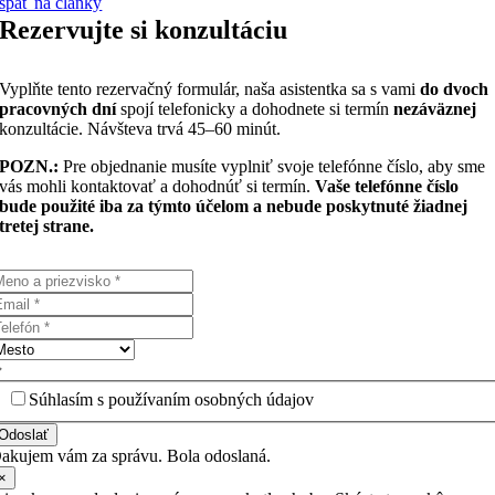
späť na články
Rezervujte si konzultáciu
Vyplňte tento rezervačný formulár, naša asistentka sa s vami
do dvoch
pracovných dní
spojí telefonicky a dohodnete si termín
nezáväznej
konzultácie. Návšteva trvá 45–60 minút.
POZN.:
Pre objednanie musíte vyplniť svoje telefónne číslo, aby sme
vás mohli kontaktovať a dohodnúť si termín.
Vaše telefónne číslo
bude použité iba za týmto účelom a nebude poskytnuté žiadnej
tretej strane.
Súhlasím s používaním osobných údajov
Odoslať
akujem vám za správu. Bola odoslaná.
×