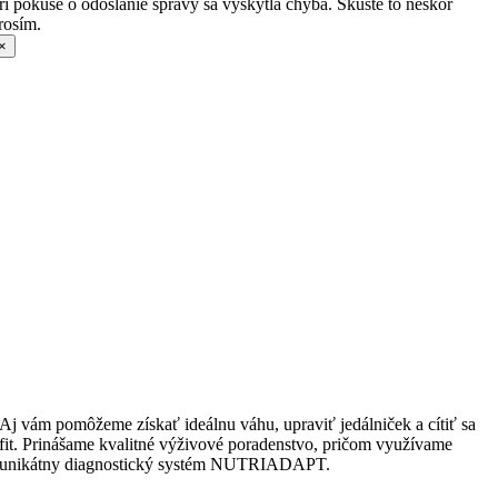
ri pokuse o odoslanie správy sa vyskytla chyba. Skúste to neskôr
rosím.
×
Aj vám pomôžeme získať ideálnu váhu, upraviť jedálniček a cítiť sa
fit. Prinášame kvalitné výživové poradenstvo, pričom využívame
unikátny diagnostický systém NUTRIADAPT.