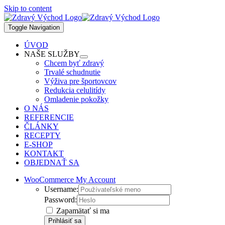
Skip to content
Toggle Navigation
ÚVOD
NAŠE SLUŽBY
Chcem byť zdravý
Trvalé schudnutie
Výživa pre športovcov
Redukcia celulitídy
Omladenie pokožky
O NÁS
REFERENCIE
ČLÁNKY
RECEPTY
E-SHOP
KONTAKT
OBJEDNAŤ SA
WooCommerce My Account
Username:
Password:
Zapamätať si ma