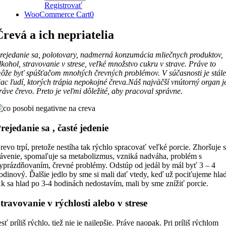
Registrovať
WooCommerce Cart
0
Črevá a ich nepriatelia
rejedanie sa, polotovary, nadmerná konzumácia mliečnych produktov,
lkohol, stravovanie v strese, veľké množstvo cukru v strave. Práve to
ôže byť spúšťačom mnohých črevných problémov. V súčasnosti je stál
iac ľudí, ktorých trápia nepokojné čreva.Náš najväčší vnútorný organ j
ráve črevo. Preto je veľmi dôležité, aby pracoval správne.
rejedanie sa , časté jedenie
revo trpí, pretože nestíha tak rýchlo spracovať veľké porcie. Zhoršuje 
rávenie, spomaľuje sa metabolizmus, vzniká nadváha, problém s
yprázdňovaním, črevné problémy. Odstúp od jedál by mál byť 3 – 4
odinový. Ďalšie jedlo by sme si mali dať vtedy, keď už pociťujeme hlad
k sa hlad po 3-4 hodinách nedostavím, mali by sme znížiť porcie.
travovanie v rýchlosti alebo v strese
esť príliš rýchlo, tiež nie je najlepšie. Práve naopak. Pri príliš rýchlom