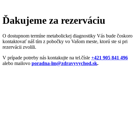
Ďakujeme za rezerváciu
O dostupnom termíne metabolickej diagnostiky Vás bude čoskoro
kontaktovať náš tím z pobočky vo Vašom meste, ktorú ste si pri
rezervácii zvolili.
V prípade potreby nás kontakujte na tel.čísle
+421 905 841 496
alebo mailovo
poradna-lm@zdravyvychod.sk
.