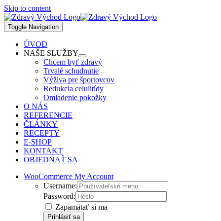
Skip to content
Toggle Navigation
ÚVOD
NAŠE SLUŽBY
Chcem byť zdravý
Trvalé schudnutie
Výživa pre športovcov
Redukcia celulitídy
Omladenie pokožky
O NÁS
REFERENCIE
ČLÁNKY
RECEPTY
E-SHOP
KONTAKT
OBJEDNAŤ SA
WooCommerce My Account
Username:
Password:
Zapamätať si ma