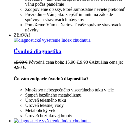
váhu počas pandémie
Zodpovieme otázky, ktoré samostatne neviete prekonať
Prezradíme Vám, ako zlepšiť imunitu na základe
správnych stravovacích návykov
Pomôžeme Vám naštartovať vaše správne stravovacie
návyky
ZĽAVA!
Úvodná diagnostika
15,90
€
Pôvodná cena bola: 15,90 €.
9,90
€
Aktuálna cena je:
9,90 €.
Čo vám zodpovie úvodná diagnostika?
Množstvo nebezpečného viscerálneho tuku v tele
Stupeň bazálneho metabolizmu
Úroveň telesného tuku
Úroveň telesnej vody
Metabolický vek
Úroveň beztukovej hmoty