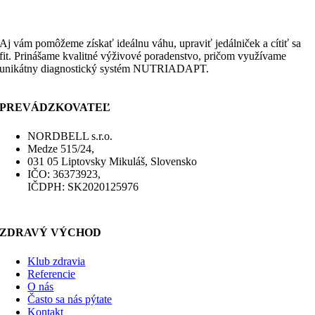
Aj vám pomôžeme získať ideálnu váhu, upraviť jedálniček a cítiť sa
fit. Prinášame kvalitné výživové poradenstvo, pričom využívame
unikátny diagnostický systém NUTRIADAPT.
PREVÁDZKOVATEĽ
NORDBELL s.r.o.
Medze 515/24,
031 05 Liptovsky Mikuláš, Slovensko
IČO: 36373923,
IČDPH: SK2020125976
ZDRAVÝ VÝCHOD
Klub zdravia
Referencie
O nás
Často sa nás pýtate
Kontakt