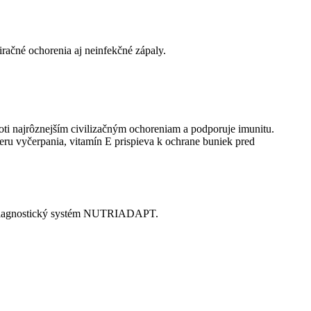
račné ochorenia aj neinfekčné zápaly.
roti najrôznejším civilizačným ochoreniam a podporuje imunitu.
eru vyčerpania, vitamín E prispieva k ochrane buniek pred
ny diagnostický systém NUTRIADAPT.