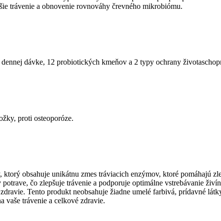
pšie trávenie a obnovenie rovnováhy črevného mikrobiómu.
j dennej dávke, 12 probiotických kmeňov a 2 typy ochrany životaschopn
žky, proti osteoporóze.
 ktorý obsahuje unikátnu zmes tráviacich enzýmov, ktoré pomáhajú zlep
 potrave, čo zlepšuje trávenie a podporuje optimálne vstrebávanie živín
e zdravie. Tento produkt neobsahuje žiadne umelé farbivá, prídavné lát
a vaše trávenie a celkové zdravie.