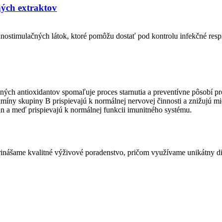
ch extraktov
ostimulačných látok, ktoré pomôžu dostať pod kontrolu infekčné respi
ilných antioxidantov spomaľuje proces starnutia a preventívne pôsobí p
míny skupiny B prispievajú k normálnej nervovej činnosti a znižujú mi
n a meď prispievajú k normálnej funkcii imunitného systému.
t. Prinášame kvalitné výživové poradenstvo, pričom využívame unikát