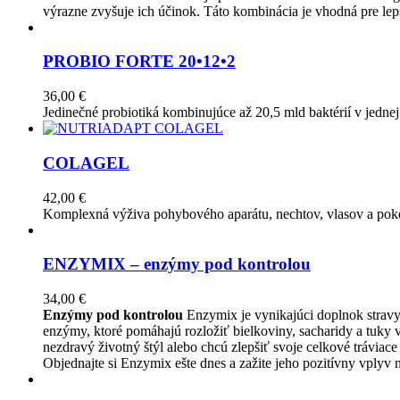
výrazne zvyšuje ich účinok. Táto kombinácia je vhodná pre le
PROBIO FORTE 20•12•2
36,00
€
Jedinečné probiotiká kombinujúce až 20,5 mld baktérií v jedne
COLAGEL
42,00
€
Komplexná výživa pohybového aparátu, nechtov, vlasov a poko
ENZYMIX – enzýmy pod kontrolou
34,00
€
Enzýmy pod kontrolou
Enzymix je vynikajúci doplnok stravy,
enzýmy, ktoré pomáhajú rozložiť bielkoviny, sacharidy a tuky v
nezdravý životný štýl alebo chcú zlepšiť svoje celkové tráviac
Objednajte si Enzymix ešte dnes a zažite jeho pozitívny vplyv n