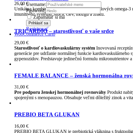
26,00
€
Username:
Unikátna kombinácia štyroch látok - protizápalových omega-3 
Password:
imunitného systému, srdca, ciev, mozgu a zraku.
Zapamätať si ma
Registrovať
TRICARDIO – starostlivosť o vaše srdce
WooCommerce Cart
0
29,00
€
Starostlivosť o kardiovaskulárny systém
Inovovaná receptúra
generácie pre udržanie normálnej funkcie kardiovaskulárneho sy
gypenozidov. Predstavuje jedinečnú formulu mikronutrientov a 
FEMALE BALANCE – ženská hormonálna rov
31,00
€
Pre podporu ženskej hormonálnej rovnováhy
Produkt nabit
spojenými s menopauzou. Obsahuje veľmi dôležitý zinok a vita
PREBIO BETA GLUKAN
16,00
€
PREBIO BETA GLUKAN je prebiotická vláknina s fruktooligosach