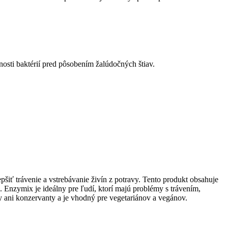
osti baktérií pred pôsobením žalúdočných štiav.
šiť trávenie a vstrebávanie živín z potravy. Tento produkt obsahuje
. Enzymix je ideálny pre ľudí, ktorí majú problémy s trávením,
ky ani konzervanty a je vhodný pre vegetariánov a vegánov.