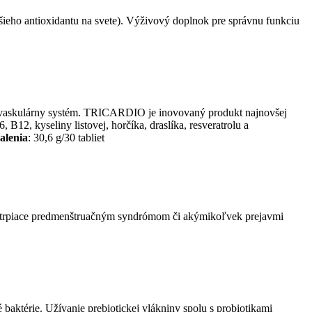
šieho antioxidantu na svete). Výživový doplnok pre správnu funkciu
diovaskulárny systém. TRICARDIO je inovovaný produkt najnovšej
12, kyseliny listovej, horčíka, draslíka, resveratrolu a
alenia
:
30,6 g/30 tabliet
y trpiace predmenštruačným syndrómom či akýmikoľvek prejavmi
aktérie. Užívanie prebiotickej vlákniny spolu s probiotikami