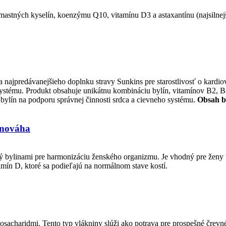
mastných kyselín, koenzýmu Q10, vitamínu D3 a astaxantínu (najsilnej
 najpredávanejšieho doplnku stravy Sunkins pre starostlivosť o kar
stému. Produkt obsahuje unikátnu kombináciu bylín, vitamínov B2, B6, B
bylín na podporu správnej činnosti srdca a cievneho systému.
Obsah b
nováha
ý bylinami pre harmonizáciu ženského organizmu. Je vhodný pre žen
mín D, ktoré sa podieľajú na normálnom stave kostí.
aridmi. Tento typ vlákniny slúži ako potrava pre prospešné črevné b