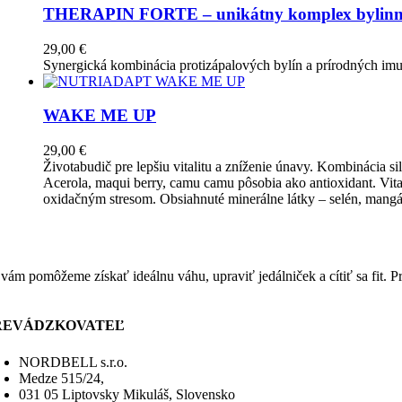
THERAPIN FORTE – unikátny komplex bylinný
29,00
€
Synergická kombinácia protizápalových bylín a prírodných imun
WAKE ME UP
29,00
€
Životabudič pre lepšiu vitalitu a zníženie únavy. Kombinácia s
Acerola, maqui berry, camu camu pôsobia ako antioxidant. Vita
oxidačným stresom. Obsiahnuté minerálne látky – selén, mangá
 vám pomôžeme získať ideálnu váhu, upraviť jedálniček a cítiť sa fi
REVÁDZKOVATEĽ
NORDBELL s.r.o.
Medze 515/24,
031 05 Liptovsky Mikuláš, Slovensko