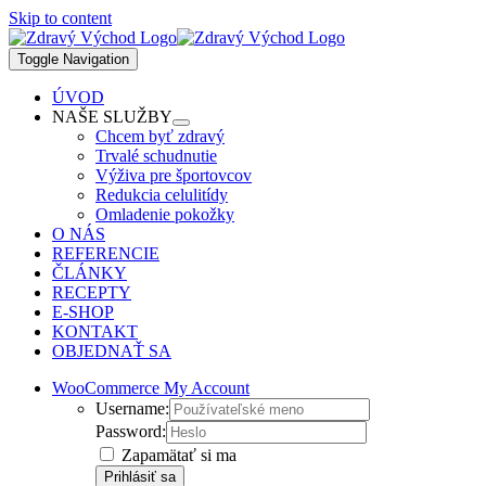
Skip to content
Toggle Navigation
ÚVOD
NAŠE SLUŽBY
Chcem byť zdravý
Trvalé schudnutie
Výživa pre športovcov
Redukcia celulitídy
Omladenie pokožky
O NÁS
REFERENCIE
ČLÁNKY
RECEPTY
E-SHOP
KONTAKT
OBJEDNAŤ SA
WooCommerce My Account
Username:
Password:
Zapamätať si ma