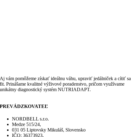
Aj vám pomôžeme získať ideálnu váhu, upraviť jedálniček a cítiť sa
fit. Prinášame kvalitné výživové poradenstvo, pričom využívame
unikátny diagnostický systém NUTRIADAPT.
PREVÁDZKOVATEĽ
NORDBELL s.r.o.
Medze 515/24,
031 05 Liptovsky Mikuláš, Slovensko
IČO: 36373923,