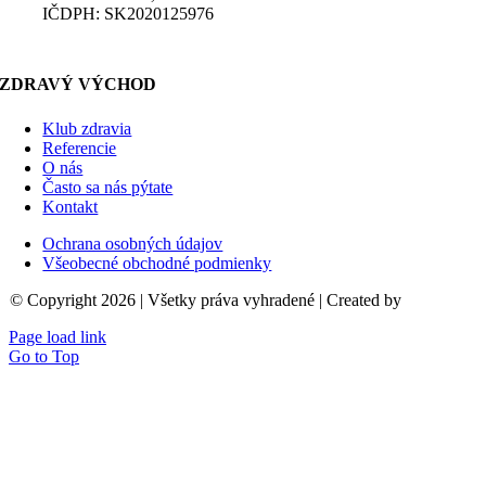
IČDPH: SK2020125976
ZDRAVÝ VÝCHOD
Klub zdravia
Referencie
O nás
Často sa nás pýtate
Kontakt
Ochrana osobných údajov
Všeobecné obchodné podmienky
© Copyright 2026 | Všetky práva vyhradené | Created by
birdline.sk
Page load link
Go to Top