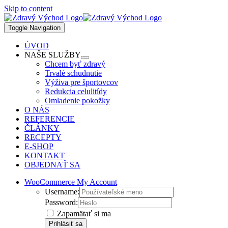
Skip to content
Toggle Navigation
ÚVOD
NAŠE SLUŽBY
Chcem byť zdravý
Trvalé schudnutie
Výživa pre športovcov
Redukcia celulitídy
Omladenie pokožky
O NÁS
REFERENCIE
ČLÁNKY
RECEPTY
E-SHOP
KONTAKT
OBJEDNAŤ SA
WooCommerce My Account
Username:
Password:
Zapamätať si ma