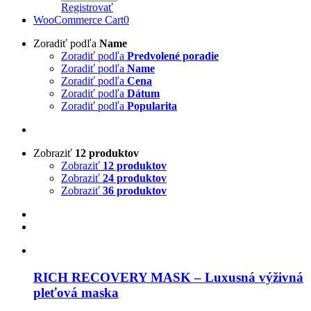
Registrovať
WooCommerce Cart
0
Zoradiť podľa
Name
Zoradiť podľa
Predvolené poradie
Zoradiť podľa
Name
Zoradiť podľa
Cena
Zoradiť podľa
Dátum
Zoradiť podľa
Popularita
Zobraziť
12 produktov
Zobraziť
12 produktov
Zobraziť
24 produktov
Zobraziť
36 produktov
RICH RECOVERY MASK – Luxusná výživná
pleťová maska