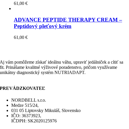
61,00
€
ADVANCE PEPTIDE THERAPY CREAM –
Peptidový pleťový krém
61,00
€
Aj vám pomôžeme získať ideálnu váhu, upraviť jedálniček a cítiť sa
fit. Prinášame kvalitné výživové poradenstvo, pričom využívame
unikátny diagnostický systém NUTRIADAPT.
PREVÁDZKOVATEĽ
NORDBELL s.r.o.
Medze 515/24,
031 05 Liptovsky Mikuláš, Slovensko
IČO: 36373923,
IČDPH: SK2020125976