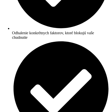
Odhalenie konkrétnych faktorov, ktoré blokujú vaše
chudnutie